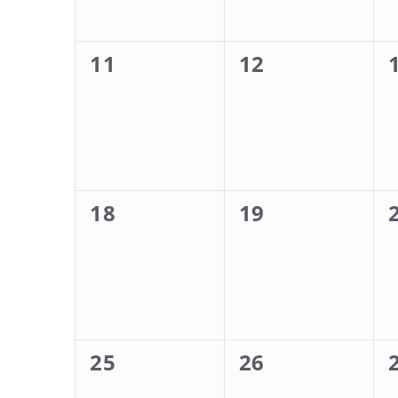
0
0
11
12
Veranstaltungen,
Veranstaltung
0
0
18
19
Veranstaltungen,
Veranstaltung
0
0
25
26
Veranstaltungen,
Veranstaltung