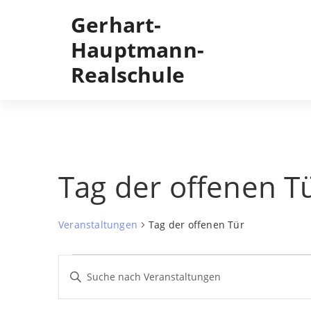
Skip
Gerhart-
to
content
Hauptmann-
Realschule
Tag der offenen T
Veranstaltungen
Tag der offenen Tür
Veranstaltungen
Veranstaltungen
Geben
Sie
Such-
Das