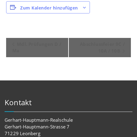
Zum Kalender hinzufügen
Veranstaltung-
Mdl. Prüfungen D /
Abschlussfeier 9C /
Ma
Navigation
10A / 10B
Kontakt
Gerhart-Hauptmann-Realschule
Gerhart-Hauptmann-Strasse 7
71229 Leonberg