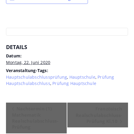
DETAILS
Datum:
Montag, 22. Juni 2020
Veranstaltung-Tags:
Hauptschulabschlussprüfung
,
Hauptschule
,
Prüfung
Hauptschulabschluss
,
Prüfung Hauptschule
Veranstaltung-
Nachtermin (1)
Französisch
Mathematik
Navigation
Realschulabschluss-
Realschulabschluss-
Prüfung Kl.10
Prüfung