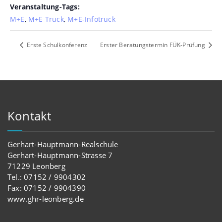
Veranstaltung-Tags:
M+E
,
M+E Truck
,
M+E-Infotruck
Erste Schulkonferenz
Erster Beratungstermin FÜK-Prüfung
Kontakt
Gerhart-Hauptmann-Realschule
Gerhart-Hauptmann-Strasse 7
71229 Leonberg
Tel.: 07152 / 9904302
Fax: 07152 / 9904390
www.ghr-leonberg.de