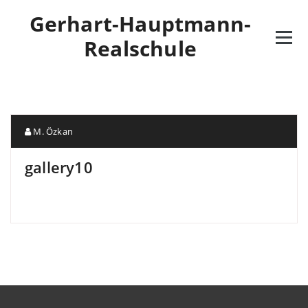
Skip
Gerhart-Hauptmann-
to
content
Realschule
M. Özkan
gallery10