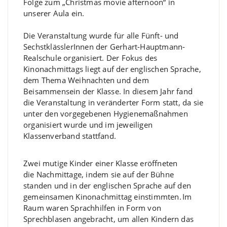
Folge
zum
„Christmas
movie
afternoon
“ in
unserer Aula ein.
Die Veranstaltung wurde für alle Fünft- und
SechstklässlerInnen der G
erhart-Hauptmann-
R
ealschule
organisiert. Der Fokus des
Kinonachmittags l
iegt
auf der englischen Sprache,
dem Thema Weihnachten und dem
Beisammensein der
Klasse
.
In diesem Jahr fand
die Veranstaltung in veränderter Form statt
, da sie
unter den
vorgegebenen Hygienemaßnahmen
organisiert
wurde
und im jeweiligen
Klassenverband statt
fand
.
Zwei mutige Kinder
einer
Klasse
eröffneten
d
ie
Nachmittag
e
, indem sie auf der Bühne
standen und
in der
e
nglisch
en Sprache
auf den
gemeinsamen Kinonachmittag ein
stimmten
.
Im
Raum waren Sprachhilfen in Form von
Sprechblasen angebracht, um
allen
Kindern
das