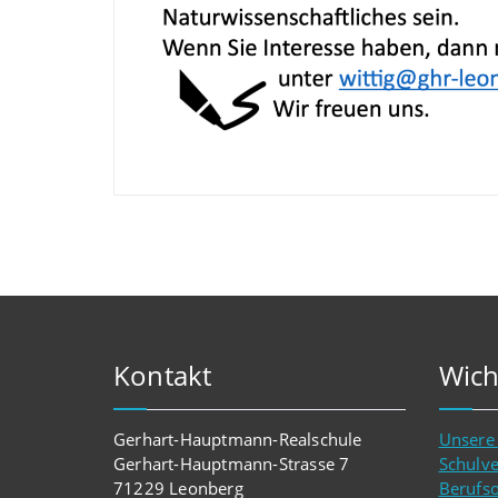
Kontakt
Wich
Gerhart-Hauptmann-Realschule
Unsere
Gerhart-Hauptmann-Strasse 7
Schulv
71229 Leonberg
Berufso