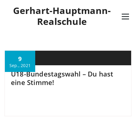
Gerhart-Hauptmann-
Realschule
9
M. Özkan
Sep., 2021
U18-Bundestagswahl – Du hast
eine Stimme!