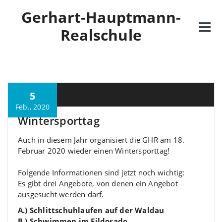
Skip
Gerhart-Hauptmann-
to
content
Realschule
5
M. Özkan
Feb., 2020
Wintersporttag
Auch in diesem Jahr organisiert die GHR am 18.
Februar 2020 wieder einen Wintersporttag!
Folgende Informationen sind jetzt noch wichtig:
Es gibt drei Angebote, von denen ein Angebot
ausgesucht werden darf.
A.) Schlittschuhlaufen auf der Waldau
B.) Schwimmen im Fildorado