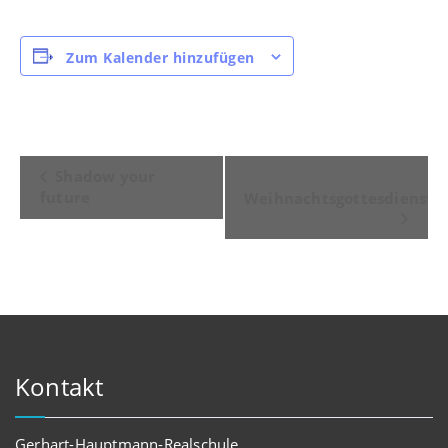
Zum Kalender hinzufügen
Veranstaltung-
Shadow your
future
Navigation
Weihnachtsgottesdienst
Kontakt
Gerhart-Hauptmann-Realschule