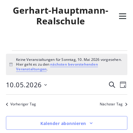
Skip
Gerhart-Hauptmann-
to
content
Realschule
Veranstaltungen
Keine Veranstaltungen für Sonntag, 10. Mai 2026 vorgesehen.
für
Hier geht es zu den
nächsten bevorstehenden
Hinweis
Veranstaltungen
.
Sonntag,
Veran
Ve
10.05.2026
Suche
Tag
10.
Datum
An
Such-
wählen.
Mai
Na
Vorheriger Tag
Nächster Tag
und
2026
Ansic
Kalender abonnieren