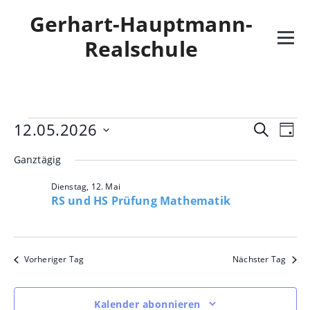
Skip
Gerhart-Hauptmann-
to
content
Realschule
Veranstaltungen
Veran
Ve
12.05.2026
Suche
Tag
Datum
An
Such-
für
Ganztägig
wählen.
Na
und
Dienstag,
Dienstag, 12. Mai
RS und HS Prüfung Mathematik
Ansic
12.
Mai
Vorheriger Tag
Nächster Tag
2026
Kalender abonnieren