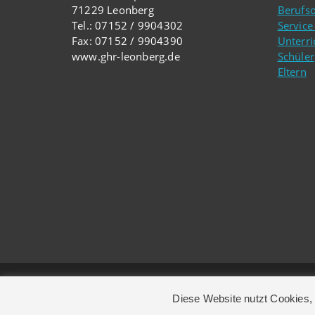
71229 Leonberg
Berufso
Tel.: 07152 / 9904302
Service
Fax: 07152 / 9904390
Unterri
www.ghr-leonberg.de
Schüler
Eltern
© 2026 Gerhart-Hauptmann-Realschule | Leonb
Diese Website nutzt Cookies, 