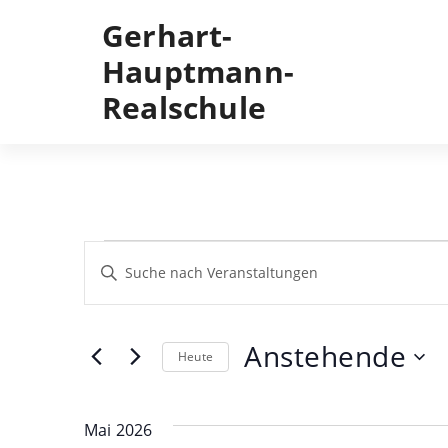
Skip
Gerhart-
to
content
Hauptmann-
Realschule
Veranstaltungen
Veranstaltungen
Geben
Sie
Such-
Das
Schlüsselwort.
und
Suche
Anstehende
Heute
Ansichtennavigation
nach
Veranstaltungen
Datum
Schlüsselwort.
wählen.
Mai 2026