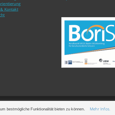
rientierung
 & Kontakt
cht
erg
Mehr Infos.
um bestmögliche Funktionalität bieten zu können.