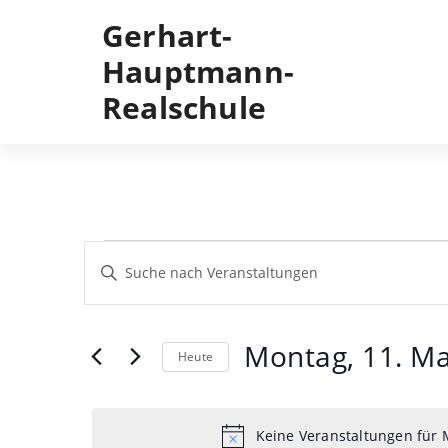
Skip
Gerhart-
to
content
Hauptmann-
Realschule
Veranstaltungen
Veranstaltungen
Geben
Sie
Such-
für
Das
Schlüsselwort.
und
Montag,
Suche
Montag, 11. Ma
Heute
Ansichtennavigation
nach
11.
Veranstaltungen
Datum
Schlüsselwort.
wählen.
Mai
Keine Veranstaltungen für 