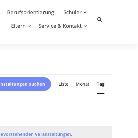
Berufsorientierung
Schüler
Eltern
Service & Kontakt
Veranstaltung
anstaltungen suchen
Liste
Monat
Tag
Ansichten-
Navigation
bevorstehenden Veranstaltungen
.